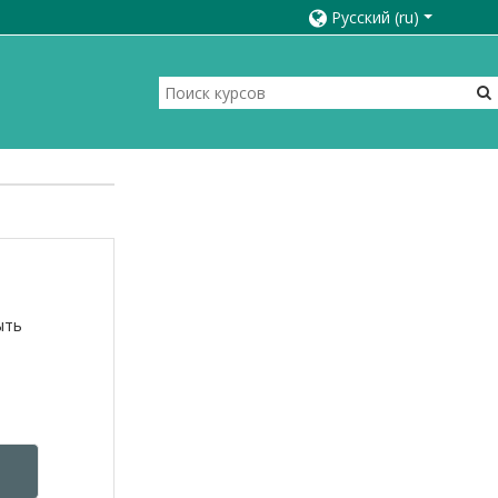
Русский ‎(ru)‎
ыть