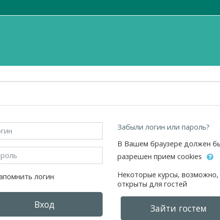
 и перейти к созданию новой учетной записи
ин
Забыли логин или пароль?
В Вашем браузере должен б
оль
разрешен прием cookies
Некоторые курсы, возможно,
апомнить логин
открыты для гостей
Вход
Зайти гостем