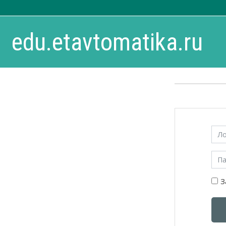
Перейти к основному содержанию
edu.etavtomatika.ru
Пропустить
Лог
Пар
З