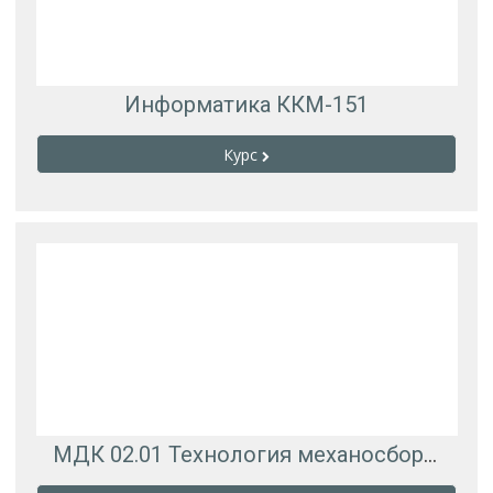
Информатика ККМ-151
Курс
МДК 02.01 Технология механосборочных работ изделий машиностроенияй